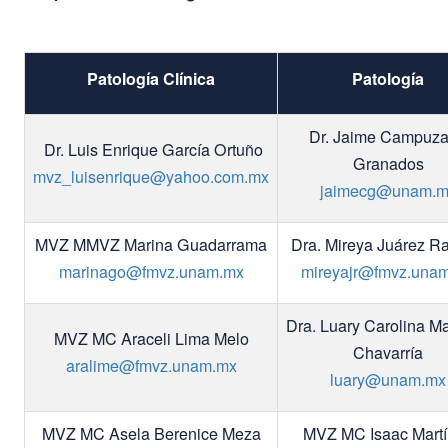
Patología Clínica
Patología
Dr. Jaime Campuz
Dr. Luis Enrique García Ortuño
Granados
mvz_luisenrique@yahoo.com.mx
jaimecg@unam.m
MVZ MMVZ Marina Guadarrama
Dra. Mireya Juárez R
marinago@fmvz.unam.mx
mireyajr@fmvz.una
Dra. Luary Carolina Ma
MVZ MC Araceli Lima Melo
Chavarría
aralime@fmvz.unam.mx
luary@unam.mx
MVZ MC Asela Berenice Meza
MVZ MC Isaac Mart