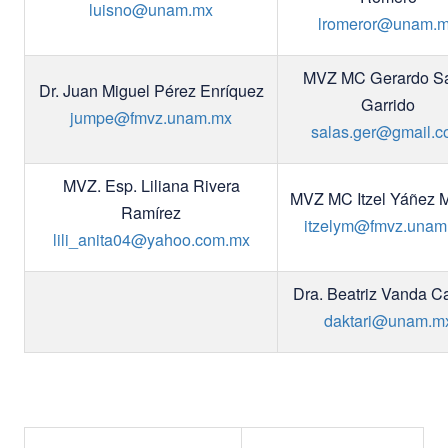
luisno@unam.mx
lromeror@unam.
MVZ MC Gerardo Sa
Dr. Juan Miguel Pérez Enríquez
Garrido
jumpe@fmvz.unam.mx
salas.ger@gmail.
MVZ. Esp. Liliana Rivera
MVZ MC Itzel Yáñez 
Ramírez
itzelym@fmvz.unam
lili_anita04@yahoo.com.mx
Dra. Beatriz Vanda C
daktari@unam.m