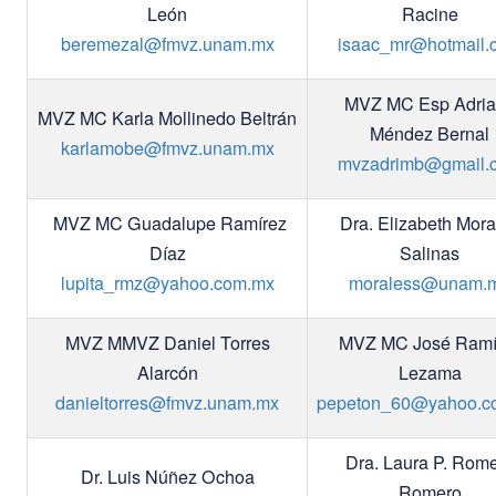
León
Racine
beremezal@fmvz.unam.mx
isaac_mr@hotmail.
MVZ MC Esp Adri
MVZ MC Karla Mollinedo Beltrán
Méndez Bernal
karlamobe@fmvz.unam.mx
mvzadrimb@gmail.
MVZ MC Guadalupe Ramírez
Dra. Elizabeth Mora
Díaz
Salinas
lupita_rmz@yahoo.com.mx
moraless@unam.
MVZ MMVZ Daniel Torres
MVZ MC José Ramí
Alarcón
Lezama
danieltorres@fmvz.unam.mx
pepeton_60@yahoo.c
Dra. Laura P. Rom
Dr. Luis Núñez Ochoa
Romero