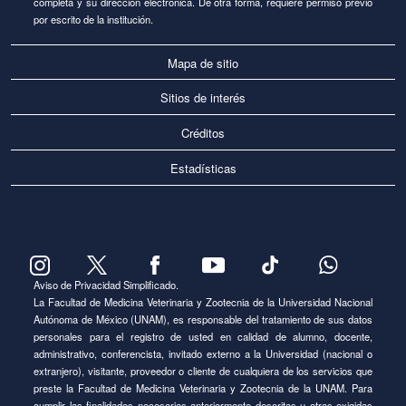
completa y su dirección electrónica. De otra forma, requiere permiso previo
por escrito de la institución.
Mapa de sitio
Sitios de interés
Créditos
Estadísticas
Aviso de Privacidad Simplificado.
La Facultad de Medicina Veterinaria y Zootecnia de la Universidad Nacional
Autónoma de México (UNAM), es responsable del tratamiento de sus datos
personales para el registro de usted en calidad de alumno, docente,
administrativo, conferencista, invitado externo a la Universidad (nacional o
extranjero), visitante, proveedor o cliente de cualquiera de los servicios que
preste la Facultad de Medicina Veterinaria y Zootecnia de la UNAM. Para
cumplir las finalidades necesarias anteriormente descritas u otras exigidas